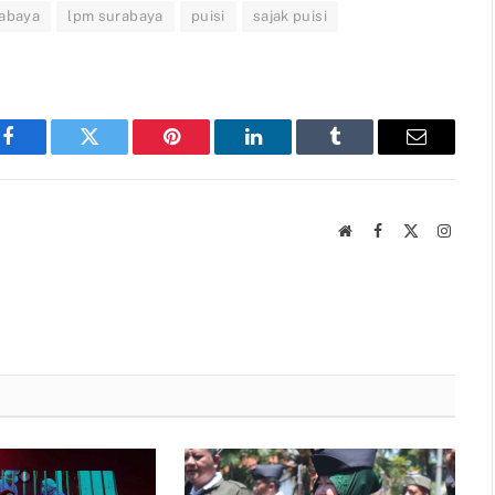
abaya
lpm surabaya
puisi
sajak puisi
Facebook
Twitter
Pinterest
LinkedIn
Tumblr
Email
Website
Facebook
X
Instag
(Twitter)