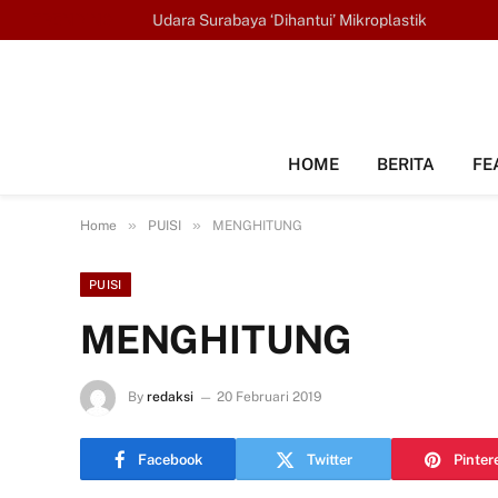
TRENDING
Udara Surabaya ‘Dihantui’ Mikroplastik
HOME
BERITA
FE
»
»
Home
PUISI
MENGHITUNG
PUISI
MENGHITUNG
By
redaksi
20 Februari 2019
Facebook
Twitter
Pinter