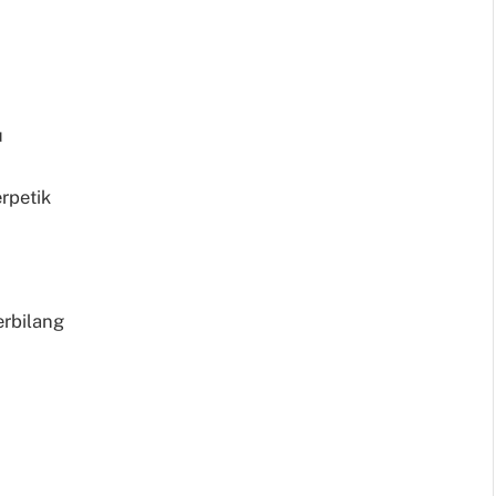
u
rpetik
erbilang