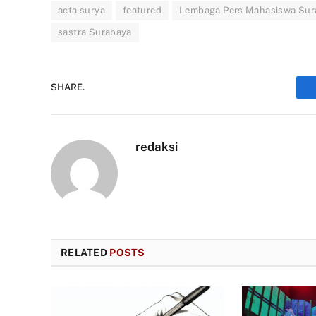
acta surya
featured
Lembaga Pers Mahasiswa Sur
sastra Surabaya
SHARE.
redaksi
RELATED
POSTS