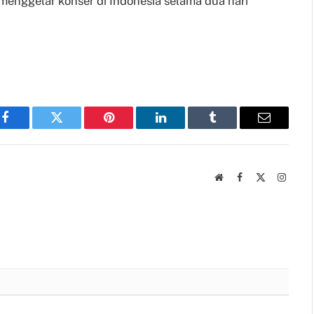
menggelar konser di Indonesia selama dua hari
Facebook
Twitter
Pinterest
LinkedIn
Tumblr
Email
Website
Facebook
X
Instag
(Twitter)