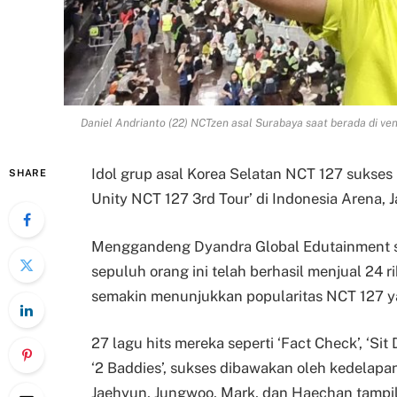
Daniel Andrianto (22) NCTzen asal Surabaya saat berada di ven
Idol grup asal Korea Selatan NCT 127 sukses 
SHARE
Unity NCT 127 3rd Tour’ di Indonesia Arena, J
Menggandeng Dyandra Global Edutainment s
sepuluh orang ini telah berhasil menjual 24 r
semakin menunjukkan popularitas NCT 127 ya
27 lagu hits mereka seperti ‘Fact Check’, ‘Sit D
‘2 Baddies’, sukses dibawakan oleh kedelapa
Jaehyun, Jungwoo, Mark, dan Haechan tampil