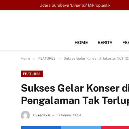
TRENDING
Udara Surabaya ‘Dihantui’ Mikroplastik
HOME
BERITA
FE
»
»
Home
FEATURES
Sukses Gelar Konser di Jakarta, NCT 1
FEATURES
Sukses Gelar Konser di
Pengalaman Tak Terlu
By
redaksi
16 Januari 2024