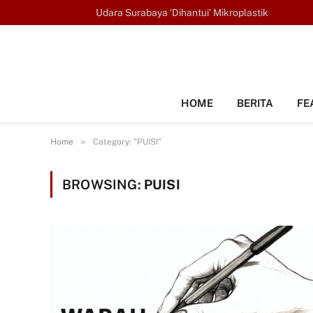
TRENDING
Udara Surabaya ‘Dihantui’ Mikroplastik
HOME
BERITA
FE
»
Home
Category: "PUISI"
BROWSING:
PUISI