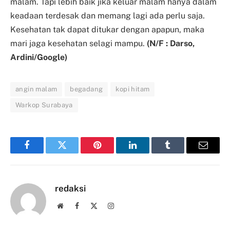
malam. Tapi lebih baik jika keluar malam hanya dalam
keadaan terdesak dan memang lagi ada perlu saja.
Kesehatan tak dapat ditukar dengan apapun, maka
mari jaga kesehatan selagi mampu.
(N/F : Darso,
Ardini/Google)
angin malam
begadang
kopi hitam
Warkop Surabaya
Facebook
Twitter
Pinterest
LinkedIn
Tumblr
Email
redaksi
Website
Facebook
X
Instagram
(Twitter)