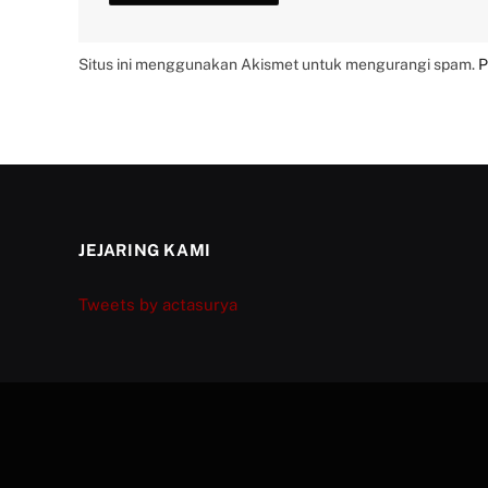
Situs ini menggunakan Akismet untuk mengurangi spam.
P
JEJARING KAMI
Tweets by actasurya