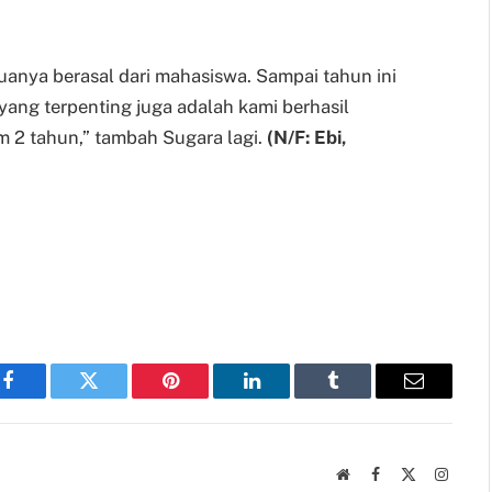
muanya berasal dari mahasiswa. Sampai tahun ini
 yang terpenting juga adalah kami berhasil
m 2 tahun,” tambah Sugara lagi.
(N/F: Ebi,
Facebook
Twitter
Pinterest
LinkedIn
Tumblr
Email
Website
Facebook
X
Instag