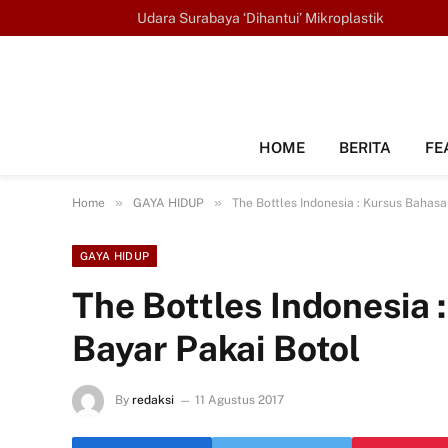
TRENDING
Udara Surabaya ‘Dihantui’ Mikroplastik
HOME
BERITA
FE
»
»
Home
GAYA HIDUP
The Bottles Indonesia : Kursus Bahasa
GAYA HIDUP
The Bottles Indonesia 
Bayar Pakai Botol
By
redaksi
11 Agustus 2017