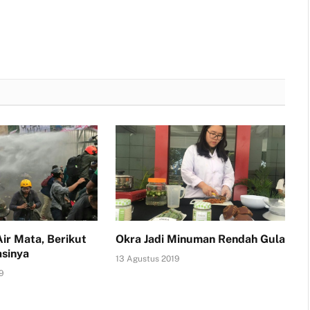
(Twitter)
ir Mata, Berikut
Okra Jadi Minuman Rendah Gula
sinya
13 Agustus 2019
9