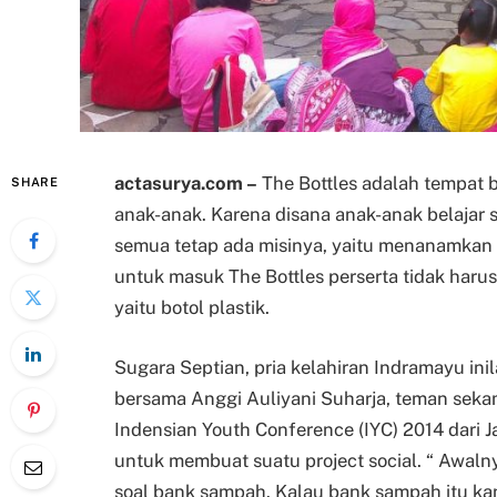
actasurya.com –
The Bottles adalah tempat 
SHARE
anak-anak. Karena disana anak-anak belajar s
semua tetap ada misinya, yaitu menanamkan nil
untuk masuk The Bottles perserta tidak har
yaitu botol plastik.
Sugara Septian, pria kelahiran Indramayu ini
bersama Anggi Auliyani Suharja, teman seka
Indensian Youth Conference (IYC) 2014 dari
untuk membuat suatu project social. “ Awaln
soal bank sampah. Kalau bank sampah itu kan 