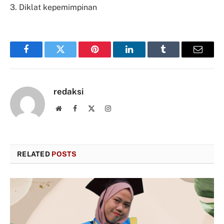
3. Diklat kepemimpinan
Facebook
Twitter
Pinterest
LinkedIn
Tumblr
Email
redaksi
Website
Facebook
X
Instagram
(Twitter)
RELATED
POSTS