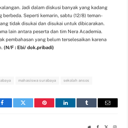
 kalangan. Jadi dalam diskusi banyak yang kadang
 berbeda. Seperti kemarin, sabtu (12/8) teman-
ang tidak disukai dan disukai untuk dibicarakan.
ama lain antara peserta dan tim Nera Academia.
yak pembahasan yang belum terselesaikan karena
n.
(N
/F
: Ebi
/ dok.pribadi
)
rabaya
mahasiswa surabaya
sekolah ansos
Facebook
Twitter
Pinterest
LinkedIn
Tumblr
Email
Website
Facebook
X
Instag