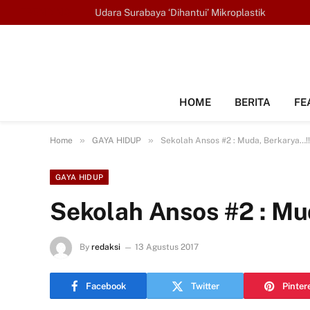
TRENDING
Udara Surabaya ‘Dihantui’ Mikroplastik
HOME
BERITA
FE
»
»
Home
GAYA HIDUP
Sekolah Ansos #2 : Muda, Berkarya…!!
GAYA HIDUP
Sekolah Ansos #2 : Mu
By
redaksi
13 Agustus 2017
Facebook
Twitter
Pinter