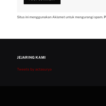
Situs ini menggunakan Akismet untuk mengurangi spam.
P
JEJARING KAMI
Tweets by actasurya