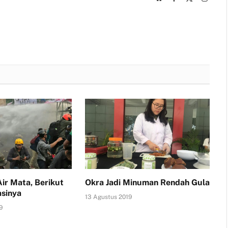
(Twitter)
ir Mata, Berikut
Okra Jadi Minuman Rendah Gula
sinya
13 Agustus 2019
9