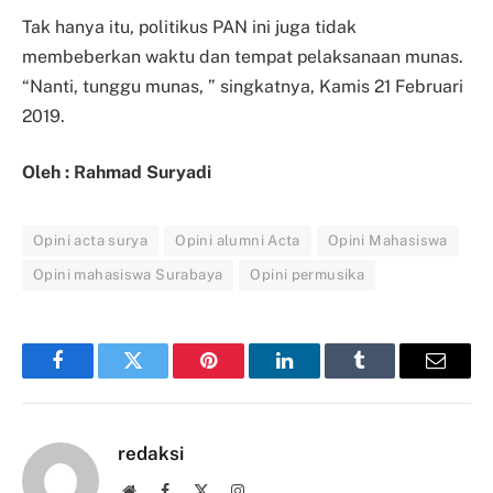
Tak hanya itu, politikus PAN ini juga tidak
membeberkan waktu dan tempat pelaksanaan munas.
“Nanti, tunggu munas, ” singkatnya, Kamis 21 Februari
2019.
Oleh : Rahmad Suryadi
Opini acta surya
Opini alumni Acta
Opini Mahasiswa
Opini mahasiswa Surabaya
Opini permusika
Facebook
Twitter
Pinterest
LinkedIn
Tumblr
Email
redaksi
Website
Facebook
X
Instagram