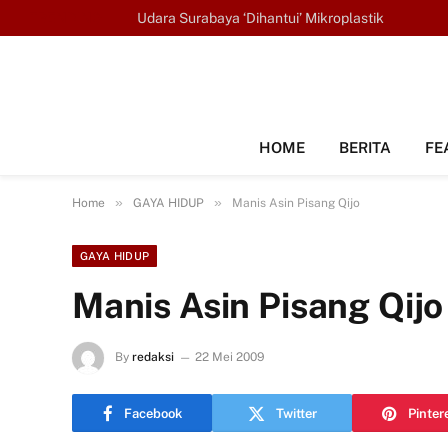
TRENDING
Udara Surabaya ‘Dihantui’ Mikroplastik
HOME
BERITA
FE
»
»
Home
GAYA HIDUP
Manis Asin Pisang Qijo
GAYA HIDUP
Manis Asin Pisang Qijo
By
redaksi
22 Mei 2009
Facebook
Twitter
Pinter