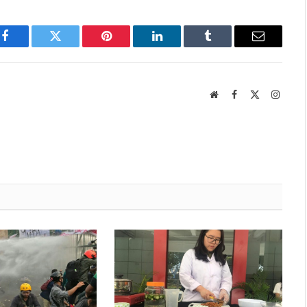
Facebook
Twitter
Pinterest
LinkedIn
Tumblr
Email
Website
Facebook
X
Instag
(Twitter)