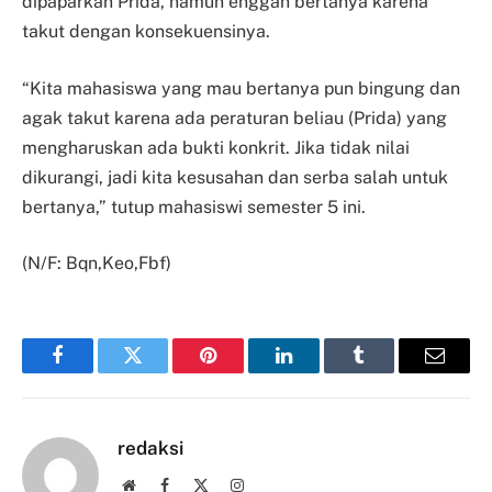
dipaparkan Prida, namun enggan bertanya karena
takut dengan konsekuensinya.
“Kita mahasiswa yang mau bertanya pun bingung dan
agak takut karena ada peraturan beliau (Prida) yang
mengharuskan ada bukti konkrit. Jika tidak nilai
dikurangi, jadi kita kesusahan dan serba salah untuk
bertanya,” tutup mahasiswi semester 5 ini.
(N/F: Bqn,Keo,Fbf)
Facebook
Twitter
Pinterest
LinkedIn
Tumblr
Email
redaksi
Website
Facebook
X
Instagram