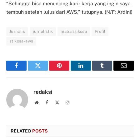
“Sehingga bisa menunjang karir kerja yang ingin saya
tempuh setelah lulus dari AWS,” tutupnya. (N/F: Ardini)
Jurnalis
jurnalistik
maba stikosa
Profil
stikosa-aws
Facebook
Twitter
Pinterest
LinkedIn
Tumblr
Email
redaksi
Website
Facebook
X
Instagram
(Twitter)
RELATED
POSTS