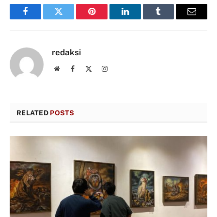
Facebook
Twitter
Pinterest
LinkedIn
Tumblr
Email
redaksi
Website
Facebook
X
Instagram
(Twitter)
RELATED
POSTS