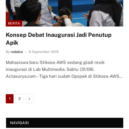
BERITA
Konsep Debat Inaugurasi Jadi Penutup
Apik
By
redaksi
9 September 2019
Mahasiswa baru Stikosa-AWS sedang gladi resik
inaugurasi di Lab Multimedia. Sabtu (31/09).
Actasurya.com – Tiga hari sudah Opspek di Stikosa-AWS…
Next
1
2
NAVIGASI