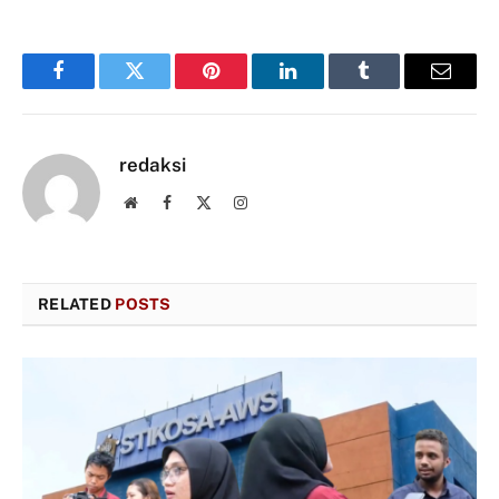
Facebook
Twitter
Pinterest
LinkedIn
Tumblr
Email
redaksi
Website
Facebook
X
Instagram
(Twitter)
RELATED
POSTS