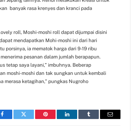
n Jepang lainnya. Rendi melakukan kreasi untuk
an banyak rasa krenyes dan kranci pada
ovely roll, Moshi-moshi roll dapat dijumpai disini
dapat mendapatkan Mohi-moshi ini dari hari
tu porsinya, ia mematok harga dari 9-19 ribu
a menerima pesanan dalam jumlah berapapun.
s tetap saya layani,” imbuhnya. Beberap
an moshi-moshi dan tak sungkan untuk kembali
ena merasa ketagihan,” pungkas Nugroho
Facebook
Twitter
Pinterest
LinkedIn
Tumblr
Email