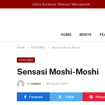
TRENDING
Udara Surabaya ‘Dihantui’ Mikroplastik
HOME
BERITA
FE
»
»
Home
FEATURES
Sensasi Moshi-Moshi
FEATURES
Sensasi Moshi-Moshi
By
redaksi
30 Agustus 2014
Facebook
Twitter
Pinter