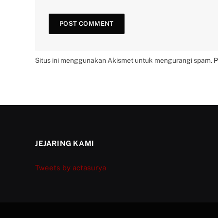
Situs ini menggunakan Akismet untuk mengurangi spam.
P
JEJARING KAMI
Tweets by actasurya