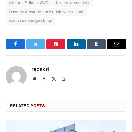
kampus Stikosa AWS
Kuliah komunikasi
Prospek Masa Depan Kuliah Komunikasi
Wawasan Pengetahuan
Facebook
Twitter
Pinterest
LinkedIn
Tumblr
Email
redaksi
Website
Facebook
X
Instagram
(Twitter)
RELATED
POSTS