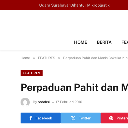
TRENDING
Udara Surabaya ‘Dihantui’ Mikroplastik
HOME
BERITA
FE
»
»
Home
FEATURES
Perpaduan Pahit dan Manis Cokelat Kla
FEATURES
Perpaduan Pahit dan M
By
redaksi
17 Februari 2016
Facebook
Twitter
Pinter