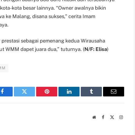
 kota-kota besar lainnya. “Owner awalnya bikin
wa ke Malang, disana sukses,” cerita Imam
aya.
ng prestasi sebagai pemenang kedua Wirausaha
ut WMM dapet juara dua,” tuturnya. (
N/F: Elisa
)
MM
Facebook
Twitter
Pinterest
LinkedIn
Tumblr
Email
Website
Facebook
X
Instag
(Twitter)