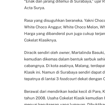
“Enak dan jarang ditemui di Surabaya,” ujar 
Acta Surya.
Rasa yang disuguhkan beraneka. Yakni Choco
White Choco Anggur, White Choco Melon, Whi
Harga yang dibanderol pun juga cukup terjan
Cokelat Klasiknya.
Diracik sendiri oleh
owner
, Martalinda Basuki
kemudian dikemas dalam bentuk serbuk sehing
cabangnya. Di kota asalnya, Malang, terdap
Klasik ini. Namun di Surabaya sendiri dapat di
tepatnya di lantai 3
foodcourt
dekat dengan C
Berawal dari mendirikan kedai kecil di Pare,
tahun 2008. Usaha Cokelat Klasik kemudian hi
menuai kesuksesan yang lumayan. Dibuktika