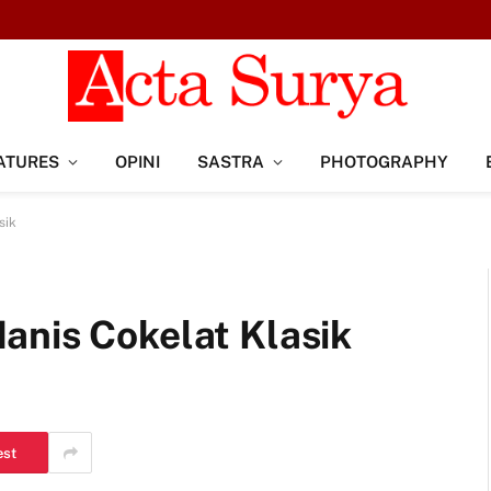
ATURES
OPINI
SASTRA
PHOTOGRAPHY
sik
anis Cokelat Klasik
est