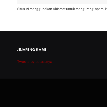
Situs ini menggunakan Akismet untuk mengurangi spam.
P
JEJARING KAMI
Tweets by actasurya