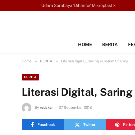
TRENDING
Udara Surabaya ‘Dihantui’ Mikroplastik
HOME
BERITA
FE
»
»
Home
BERITA
Literasi Digital, Saring sebelum Sharing
BERITA
Literasi Digital, Sari
By
redaksi
27 September 2018
Facebook
Twitter
Pinter