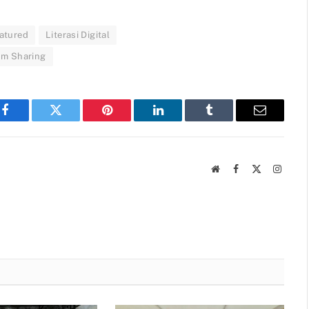
atured
Literasi Digital
um Sharing
Facebook
Twitter
Pinterest
LinkedIn
Tumblr
Email
Website
Facebook
X
Instag
(Twitter)