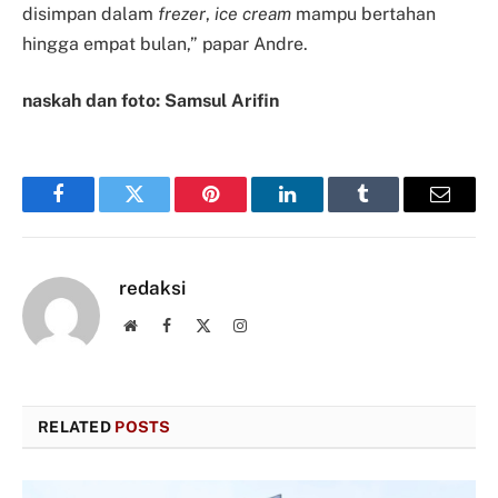
disimpan dalam
frezer
,
ice cream
mampu bertahan
hingga empat bulan,” papar Andre.
naskah dan foto: Samsul Arifin
Facebook
Twitter
Pinterest
LinkedIn
Tumblr
Email
redaksi
Website
Facebook
X
Instagram
(Twitter)
RELATED
POSTS