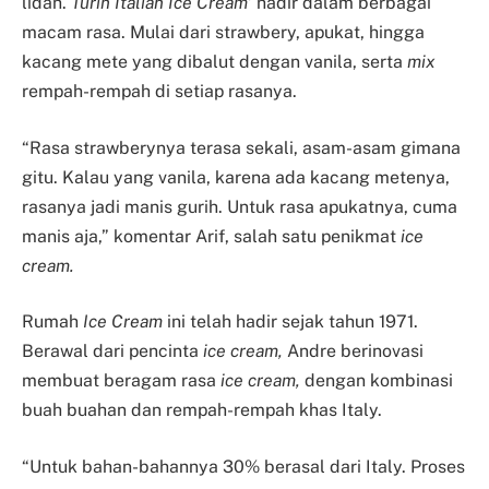
lidah.
‘Turin Italian Ice Cream’
hadir dalam berbagai
macam rasa. Mulai dari strawbery, apukat, hingga
kacang mete yang dibalut dengan vanila, serta
mix
rempah-rempah di setiap rasanya.
“Rasa strawberynya terasa sekali, asam-asam gimana
gitu. Kalau yang vanila, karena ada kacang metenya,
rasanya jadi manis gurih. Untuk rasa apukatnya, cuma
manis aja,” komentar Arif, salah satu penikmat
ice
cream.
Rumah
Ice Cream
ini telah hadir sejak tahun 1971.
Berawal dari pencinta
ice cream,
Andre berinovasi
membuat beragam rasa
ice cream,
dengan kombinasi
buah buahan dan rempah-rempah khas Italy.
“Untuk bahan-bahannya 30% berasal dari Italy. Proses