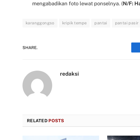
mengabadikan foto lewat ponselnya. (
N/F: H
karanggongso
kripik tempe
pantai
pantai pasir
SHARE.
redaksi
RELATED
POSTS