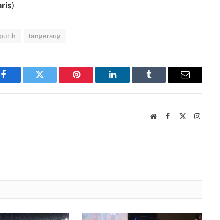
aris
)
 putih
tangerang
Facebook
Twitter
Pinterest
LinkedIn
Tumblr
Email
Website
Facebook
X
Instag
(Twitter)