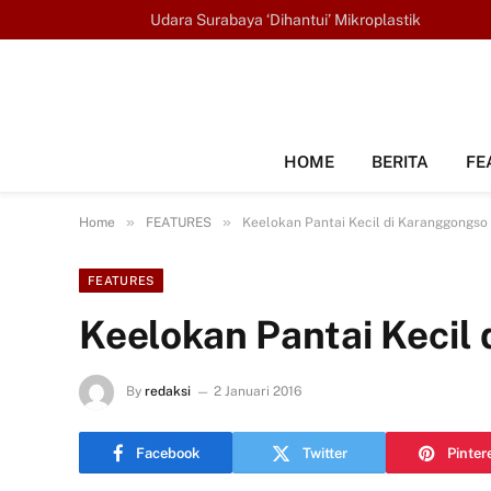
TRENDING
Udara Surabaya ‘Dihantui’ Mikroplastik
HOME
BERITA
FE
»
»
Home
FEATURES
Keelokan Pantai Kecil di Karanggongso
FEATURES
Keelokan Pantai Kecil
By
redaksi
2 Januari 2016
Facebook
Twitter
Pinter