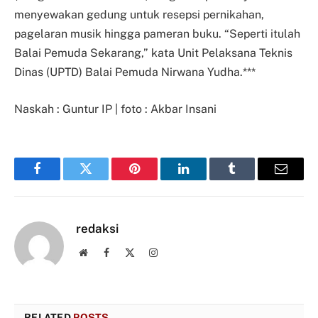
menyewakan gedung untuk resepsi pernikahan,
pagelaran musik hingga pameran buku. “Seperti itulah
Balai Pemuda Sekarang,” kata Unit Pelaksana Teknis
Dinas (UPTD) Balai Pemuda Nirwana Yudha.***
Naskah : Guntur IP | foto : Akbar Insani
Facebook
Twitter
Pinterest
LinkedIn
Tumblr
Email
redaksi
Website
Facebook
X
Instagram
(Twitter)
RELATED
POSTS