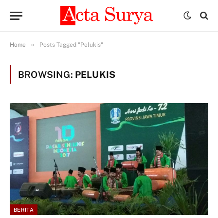
»
Home
Posts Tagged "Pelukis"
BROWSING:
PELUKIS
BERITA