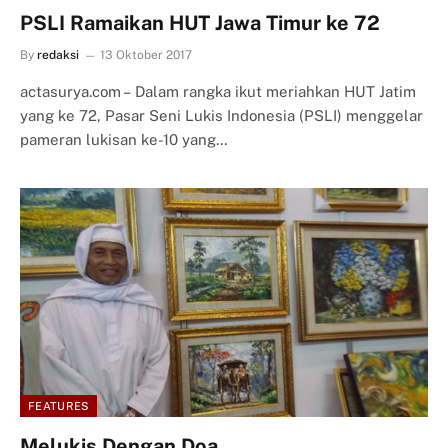
PSLI Ramaikan HUT Jawa Timur ke 72
By
redaksi
13 Oktober 2017
actasurya.com – Dalam rangka ikut meriahkan HUT Jatim
yang ke 72, Pasar Seni Lukis Indonesia (PSLI) menggelar
pameran lukisan ke-10 yang…
FEATURES
Melukis Dengan Doa