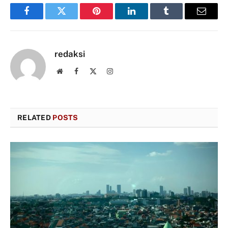
Facebook
Twitter
Pinterest
LinkedIn
Tumblr
Email
redaksi
Website
Facebook
X
Instagram
(Twitter)
RELATED
POSTS