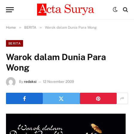
»
»
Home
BERITA
Warok dalam Dunia Para Wong
BERITA
Warok dalam Dunia Para
Wong
By
redaksi
12 November 2009