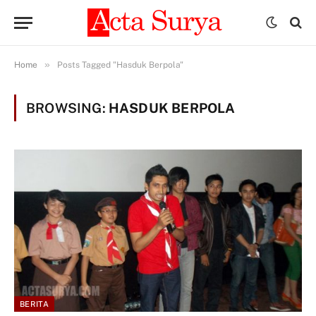
»
Home
Posts Tagged "Hasduk Berpola"
BROWSING:
HASDUK BERPOLA
BERITA