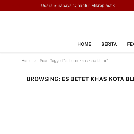
TRENDING
Udara Surabaya ‘Dihantui’ Mikroplastik
HOME
BERITA
FE
»
Home
Posts Tagged "es betet khas kota blitar"
BROWSING:
ES BETET KHAS KOTA BL