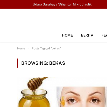
TRENDING
Udara Surabaya ‘Dihantui’ Mikroplastik
HOME
BERITA
FE
»
Home
Posts Tagged "bekas"
BROWSING:
BEKAS