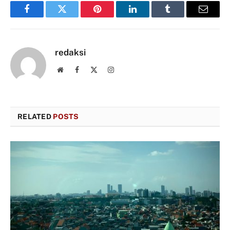
Facebook
Twitter
Pinterest
LinkedIn
Tumblr
Email
redaksi
Website
Facebook
X
Instagram
(Twitter)
RELATED
POSTS