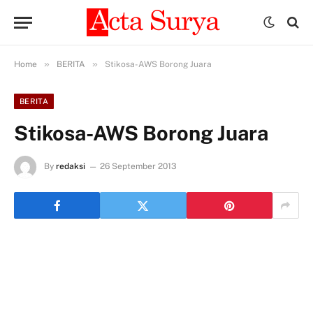
»
»
Home
BERITA
Stikosa-AWS Borong Juara
BERITA
Stikosa-AWS Borong Juara
By
redaksi
26 September 2013