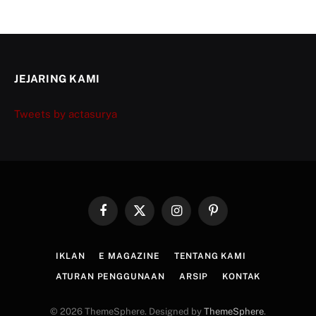
JEJARING KAMI
Tweets by actasurya
Facebook
X
Instagram
Pinterest
(Twitter)
IKLAN
E MAGAZINE
TENTANG KAMI
ATURAN PENGGUNAAN
ARSIP
KONTAK
© 2026 ThemeSphere. Designed by
ThemeSphere
.