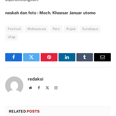
naskah dan foto :
Moch. Khaesar Januar utomo
Festival
Mahasiswa
Pers
Rujak
Surabaya
Uleg
Facebook
Twitter
Pinterest
LinkedIn
Tumblr
Email
redaksi
Website
Facebook
X
Instagram
(Twitter)
RELATED
POSTS