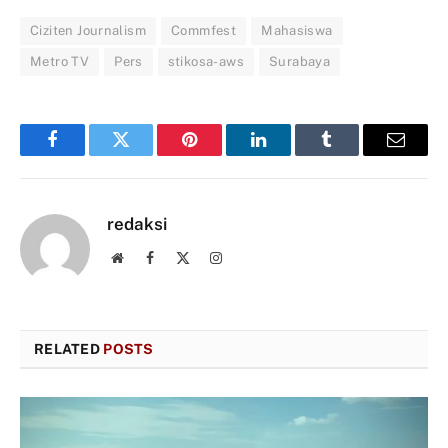
Ciziten Journalism
Commfest
Mahasiswa
Metro TV
Pers
stikosa-aws
Surabaya
Facebook
Twitter
Pinterest
LinkedIn
Tumblr
Email
redaksi
Website
Facebook
X
Instagram
(Twitter)
RELATED
POSTS