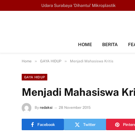
TRENDING
Udara Surabaya ‘Dihantui’ Mikroplastik
HOME
BERITA
FE
»
»
Home
GAYA HIDUP
Menjadi Mahasiswa Kritis
GAYA HIDUP
Menjadi Mahasiswa Kri
By
redaksi
28 November 2015
Facebook
Twitter
Pinter