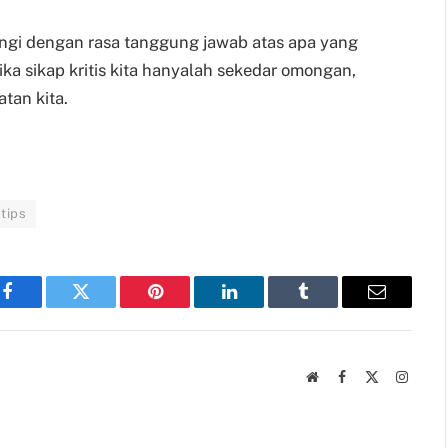
mbangi dengan rasa tanggung jawab atas apa yang
ika sikap kritis kita hanyalah sekedar omongan,
tan kita.
tips
Facebook
Twitter
Pinterest
LinkedIn
Tumblr
Email
Website
Facebook
X
Instag
(Twitter)