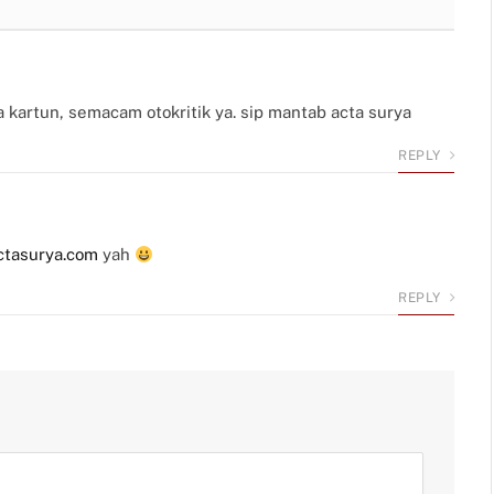
a kartun, semacam otokritik ya. sip mantab acta surya
REPLY
ctasurya.com
yah
REPLY