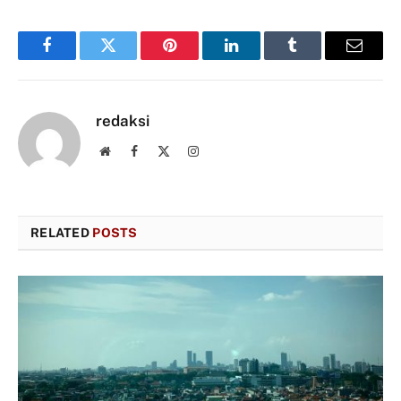
Facebook
Twitter
Pinterest
LinkedIn
Tumblr
Email
redaksi
Website
Facebook
X
Instagram
(Twitter)
RELATED
POSTS