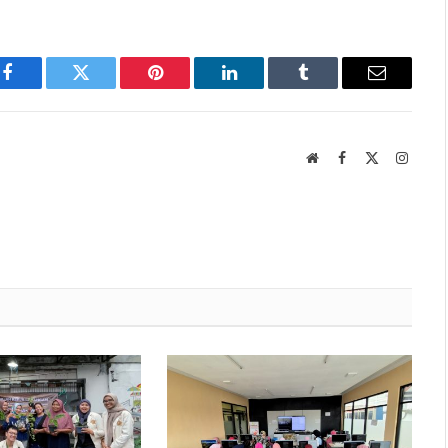
Facebook
Twitter
Pinterest
LinkedIn
Tumblr
Email
Website
Facebook
X
Instag
(Twitter)