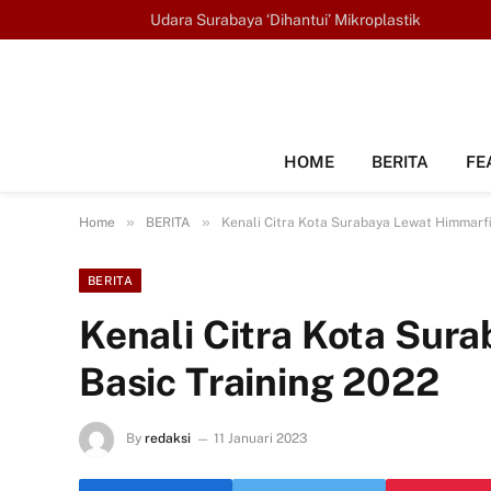
TRENDING
Udara Surabaya ‘Dihantui’ Mikroplastik
HOME
BERITA
FE
»
»
Home
BERITA
Kenali Citra Kota Surabaya Lewat Himmarfi
BERITA
Kenali Citra Kota Sur
Basic Training 2022
By
redaksi
11 Januari 2023