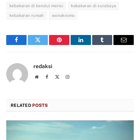
kebakaran di bendul merisi
kebakaran di surabaya
kebakaran rumah
wonokromo
Facebook
Twitter
Pinterest
LinkedIn
Tumblr
Email
redaksi
Website
Facebook
X
Instagram
(Twitter)
RELATED
POSTS