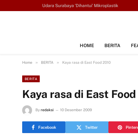
TRENDING
Udara Surabaya ‘Dihantui’ Mikroplastik
HOME
BERITA
FE
»
»
Home
BERITA
Kaya rasa di East Food 2010
BERITA
Kaya rasa di East Food
By
redaksi
10 Desember 2009
Facebook
Twitter
Pinter