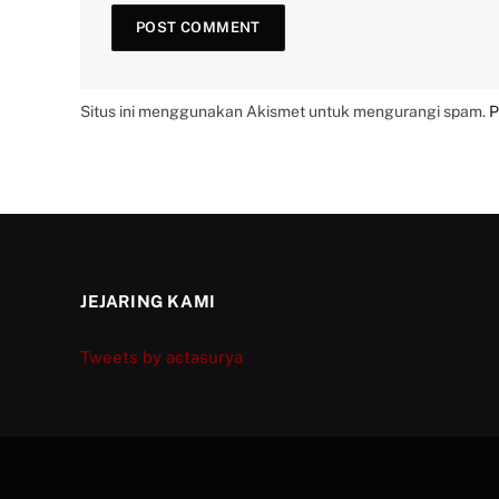
Situs ini menggunakan Akismet untuk mengurangi spam.
P
JEJARING KAMI
Tweets by actasurya