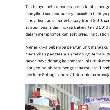
Tak hanya melulu pameran dan lomba mengol
mengikuti seminar bakery keesokan harinya
innovation, bussines & bakery trend 2010. se
strategi bisnis dan inovasi bakery ternd 2010
dalam mempromosikan soft bread innovation y
Menariknya beberapa pengunjung mengakui p
menambah pengetahuan teknologi terbaru dal
tawar.“saya datang ke pameran ini untuk me
ujar yeni salah satu pengusaha roti asal Lom
(naskah: Subagus indra / foto: dhimas prasaja