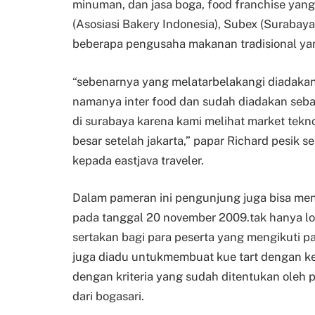
minuman, dan jasa boga, food franchise ya
(Asosiasi Bakery Indonesia), Subex (Surabay
beberapa pengusaha makanan tradisional yan
“sebenarnya yang melatarbelakangi diadakan 
namanya inter food dan sudah diadakan seba
di surabaya karena kami melihat market tekno
besar setelah jakarta,” papar Richard pesik se
kepada eastjava traveler.
Dalam pameran ini pengunjung juga bisa men
pada tanggal 20 november 2009.tak hanya lo
sertakan bagi para peserta yang mengikuti pam
juga diadu untukmembuat kue tart dengan k
dengan kriteria yang sudah ditentukan oleh pa
dari bogasari.