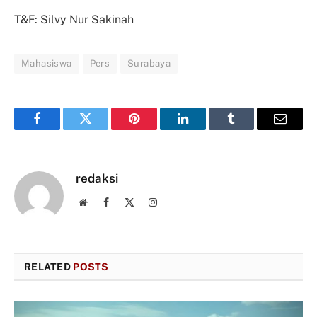
T&F: Silvy Nur Sakinah
Mahasiswa
Pers
Surabaya
Facebook
Twitter
Pinterest
LinkedIn
Tumblr
Email
redaksi
Website
Facebook
X
Instagram
(Twitter)
RELATED
POSTS