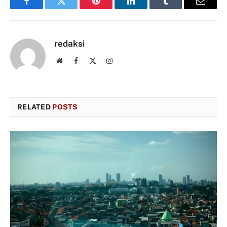
Facebook
Twitter
Pinterest
LinkedIn
Tumblr
Email
redaksi
Website
Facebook
X
Instagram
(Twitter)
RELATED
POSTS