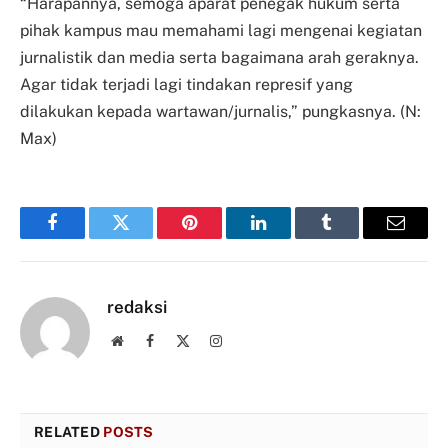
“Harapannya, semoga aparat penegak hukum serta
pihak kampus mau memahami lagi mengenai kegiatan
jurnalistik dan media serta bagaimana arah geraknya.
Agar tidak terjadi lagi tindakan represif yang
dilakukan kepada wartawan/jurnalis,” pungkasnya. (N:
Max)
Facebook
Twitter
Pinterest
LinkedIn
Tumblr
Email
redaksi
Website
Facebook
X
Instagram
(Twitter)
RELATED
POSTS