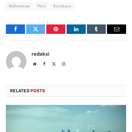
Mahasiswa
Pers
Surabaya
Facebook
Twitter
Pinterest
LinkedIn
Tumblr
Email
redaksi
Website
Facebook
X
Instagram
(Twitter)
RELATED
POSTS