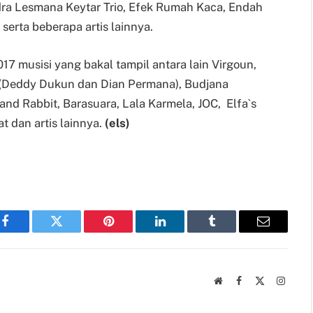
dra Lesmana Keytar Trio, Efek Rumah Kaca, Endah
 serta beberapa artis lainnya.
17 musisi yang bakal tampil antara lain Virgoun,
 (Deddy Dukun dan Dian Permana), Budjana
and Rabbit, Barasuara, Lala Karmela, JOC, Elfa`s
t dan artis lainnya.
(els)
Facebook
Twitter
Pinterest
LinkedIn
Tumblr
Email
Website
Facebook
X
Instag
(Twitter)