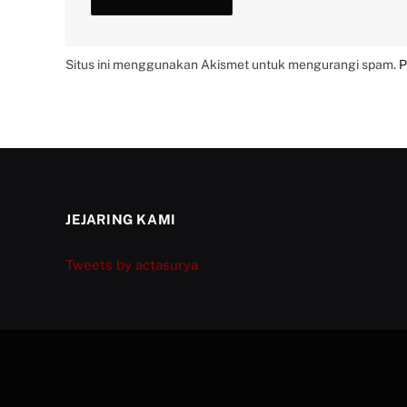
Situs ini menggunakan Akismet untuk mengurangi spam.
P
JEJARING KAMI
Tweets by actasurya