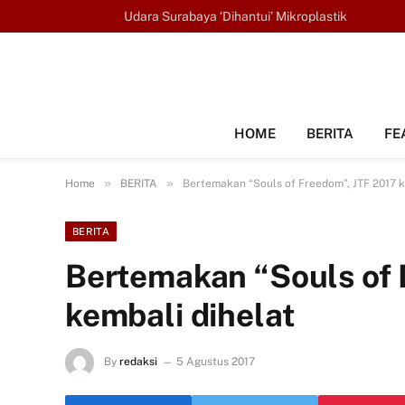
TRENDING
Udara Surabaya ‘Dihantui’ Mikroplastik
HOME
BERITA
FE
»
»
Home
BERITA
Bertemakan “Souls of Freedom”, JTF 2017 k
BERITA
Bertemakan “Souls of 
kembali dihelat
By
redaksi
5 Agustus 2017