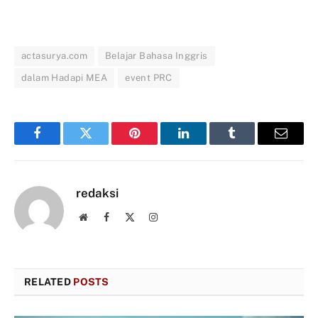
actasurya.com
Belajar Bahasa Inggris
dalam Hadapi MEA
event PRC
Facebook
Twitter
Pinterest
LinkedIn
Tumblr
Email
redaksi
Website
Facebook
X
Instagram
(Twitter)
RELATED
POSTS