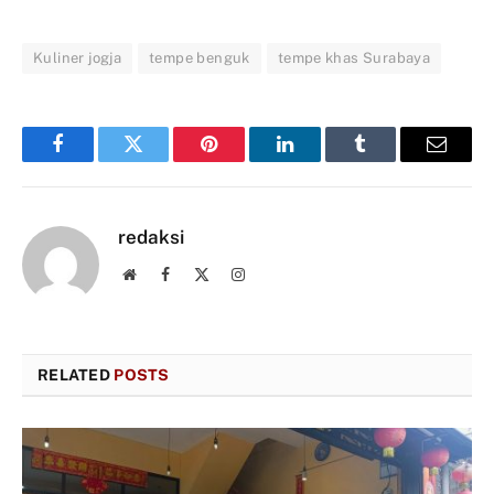
Kuliner jogja
tempe benguk
tempe khas Surabaya
Facebook
Twitter
Pinterest
LinkedIn
Tumblr
Email
redaksi
Website
Facebook
X
Instagram
(Twitter)
RELATED
POSTS