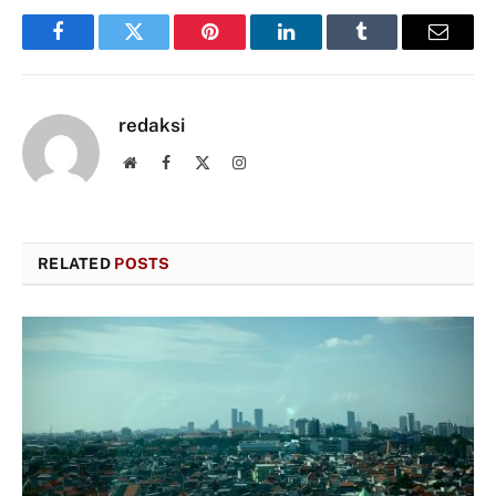
Facebook
Twitter
Pinterest
LinkedIn
Tumblr
Email
redaksi
Website
Facebook
X
Instagram
(Twitter)
RELATED
POSTS