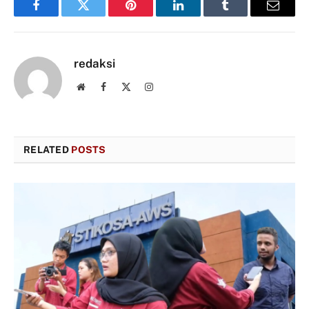
Facebook
Twitter
Pinterest
LinkedIn
Tumblr
Email
redaksi
Website
Facebook
X
Instagram
(Twitter)
RELATED
POSTS