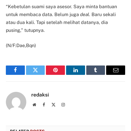
“Kebetulan suami saya asesor. Saya minta bantuan
untuk membaca data. Belum juga
deal.
Baru sekali
atau dua kali. Tapi setelah melihat datanya, dia
pusing,” tutupnya.
(N/F:Dae,Bqn)
Facebook
Twitter
Pinterest
LinkedIn
Tumblr
Email
redaksi
Website
Facebook
X
Instagram
(Twitter)