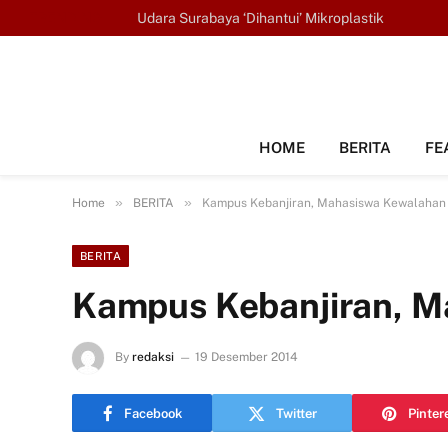
TRENDING
Udara Surabaya ‘Dihantui’ Mikroplastik
HOME
BERITA
FE
»
»
Home
BERITA
Kampus Kebanjiran, Mahasiswa Kewalahan
BERITA
Kampus Kebanjiran, M
By
redaksi
19 Desember 2014
Facebook
Twitter
Pinter