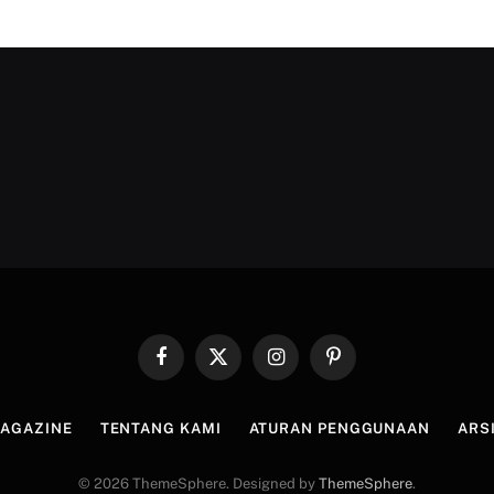
Facebook
X
Instagram
Pinterest
(Twitter)
MAGAZINE
TENTANG KAMI
ATURAN PENGGUNAAN
ARS
© 2026 ThemeSphere. Designed by
ThemeSphere
.