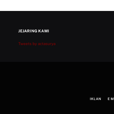
JEJARING KAMI
Tweets by actasurya
IKLAN
E 