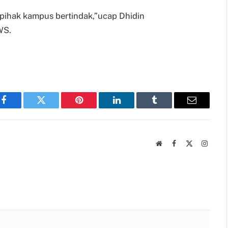
a pihak kampus bertindak,”ucap Dhidin
WS.
Facebook
Twitter
Pinterest
LinkedIn
Tumblr
Email
Website
Facebook
X
Instag
(Twitter)