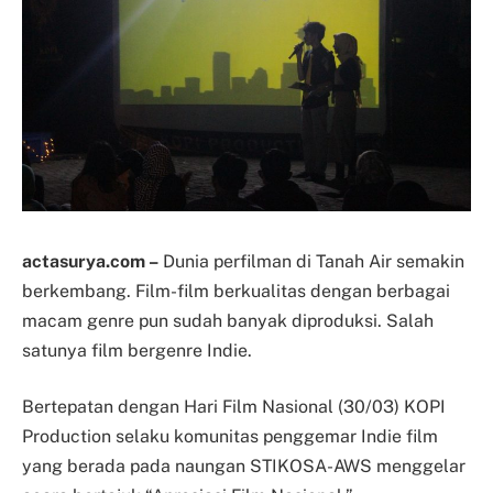
actasurya.com –
Dunia perfilman di Tanah Air semakin
berkembang. Film-film berkualitas dengan berbagai
macam genre pun sudah banyak diproduksi. Salah
satunya film bergenre Indie.
Bertepatan dengan Hari Film Nasional (30/03) KOPI
Production selaku komunitas penggemar Indie film
yang berada pada naungan STIKOSA-AWS menggelar