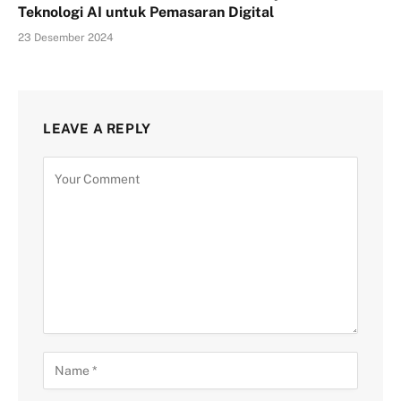
Teknologi AI untuk Pemasaran Digital
23 Desember 2024
LEAVE A REPLY