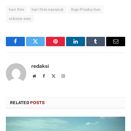
hari film
hari film nasional
Kopi Production
stikosa-aws
Facebook
Twitter
Pinterest
LinkedIn
Tumblr
Email
redaksi
Website
Facebook
X
Instagram
(Twitter)
RELATED
POSTS