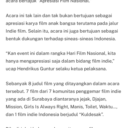
acara bertajuk “Apresiasi Film Nasional.”
Acara ini tak lain dan tak bukan bertujuan sebagai
apresiasi karya film anak bangsa terutama pada jalur
Indie film. Selain itu, acara ini juga bertujuan sebagai
bentuk dukungan terhadap sineas-sineas Indonesia.
“Kan event ini dalam rangka Hari Film Nasional, kita
hanya mengapresiasi saja dalam bidang film indie,”
ucap Hendrikus Guntur selaku ketua pelaksana.
Sebanyak 8 judul film yang ditayangkan dalam acara
tersebut. 7 film dari 7 komunitas penggemar film indie
yang ada di Surabaya diantaranya jejak, Djajan,
Mission, Girls Is Always Right, Manis, Toilet, Waktu…,
dan 1 film indie Indonesia berjudul “Kuldesak”.