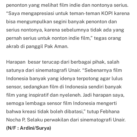
penonton yang melihat film indie dan nontonya serius.
“Saya mengapresiasi untuk teman-teman KOPI karena
bisa mengumpulkan segini banyak penonton dan
serius nontonya, karena sebelumnya tidak ada yang
pernah serius untuk nonton indie film,” tegas orang
akrab di panggil Pak Aman.
Harapan besar terucap dari berbagai pihak, salah
satunya dari sinematografi Unair. “Sebenarnya film
Indonesia banyak yang idenya terpotong agar lulus
sensor, sedangkan film di Indonesia sendiri banyak
film yang inspiratif dan nyeleneh. Jadi harapan saya,
semoga lembaga sensor film Indonesia mengerti
bahwa kreasi tidak boleh dibatasi,” tutup Febhana
Nocha P, Selaku perwakilan dari sinematografi Unair.
(N/F : Ardini/Surya)