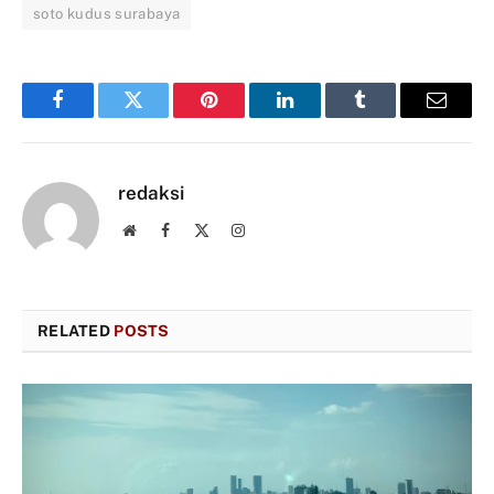
soto kudus surabaya
Facebook
Twitter
Pinterest
LinkedIn
Tumblr
Email
redaksi
Website
Facebook
X
Instagram
(Twitter)
RELATED
POSTS